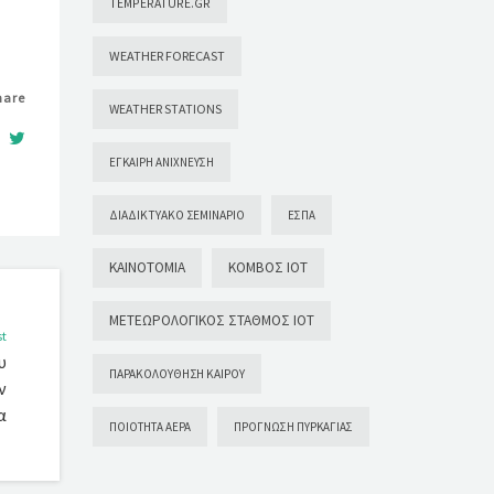
TEMPERATURE.GR
WEATHER FORECAST
hare
WEATHER STATIONS
ΈΓΚΑΙΡΗ ΑΝΊΧΝΕΥΣΗ
ΔΙΑΔΙΚΤΥΑΚΌ ΣΕΜΙΝΆΡΙΟ
ΕΣΠΑ
ΚΑΙΝΟΤΟΜΊΑ
ΚΌΜΒΟΣ ΙΟΤ
ΜΕΤΕΩΡΟΛΟΓΙΚΌΣ ΣΤΑΘΜΌΣ ΙΟΤ
st
υ
ΠΑΡΑΚΟΛΟΎΘΗΣΗ ΚΑΙΡΟΎ
ν
α
ΠΟΙΌΤΗΤΑ ΑΈΡΑ
ΠΡΌΓΝΩΣΗ ΠΥΡΚΑΓΙΆΣ