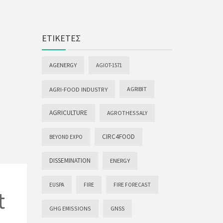
ΕΤΙΚΈΤΕΣ
AGENERGY
AGIOT-1571
AGRI-FOOD INDUSTRY
AGRIBIT
AGRICULTURE
AGROTHESSALY
CIRC4FOOD
BEYOND EXPO
DISSEMINATION
ENERGY
EUSPA
FIRE
FIRE FORECAST
t
GHG EMISSIONS
GNSS