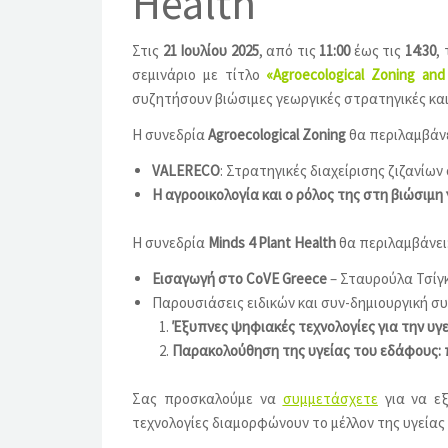
Health”
Στις
21 Ιουλίου 2025
, από τις
11:00
έως τις
14:30
,
σεμινάριο με τίτλο
«
Agroecological Zoning and
συζητήσουν βιώσιμες γεωργικές στρατηγικές και
Η συνεδρία
Agroecological
Zoning
θα περιλαμβάνε
VALERECO
: Στρατηγικές διαχείρισης ζιζανίω
Η αγροοικολογία και ο ρόλος της στη βιώσιμη
Η συνεδρία
Minds 4 Plant Health
θα περιλαμβάνει
Εισαγωγή στο CoVE Greece
– Σταυρούλα Τσίγ
Παρουσιάσεις ειδικών και συν-δημιουργική συ
Έξυπνες ψηφιακές τεχνολογίες για την υγ
Παρακολούθηση της υγείας του εδάφους: 
Σας προσκαλούμε να
συμμετάσχετε
για να εξ
τεχνολογίες διαμορφώνουν το μέλλον της υγείας