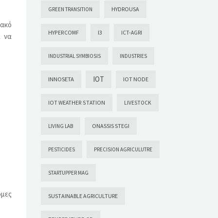
HYDROUSA
GREEN TRANSITION
υακό
HYPERCOMF
I3
ICT-AGRI
α να
INDUSTRIAL SYMBIOSIS
INDUSTRIES
IOT
INNOSETA
IOT NODE
IOT WEATHER STATION
LIVESTOCK
ONASSIS STEGI
LIVING LAB
PESTICIDES
PRECISION AGRICULUTRE
STARTUPPER MAG
όμες
SUSTAINABLE AGRICULTURE