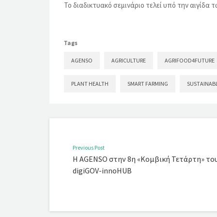
Το διαδικτυακό σεμινάριο τελεί υπό την αιγίδα 
Tags
AGENSO
AGRICULTURE
AGRIFOOD4FUTURE
PLANT HEALTH
SMART FARMING
SUSTAINAB
Previous Post
Η AGENSO στην 8η «Κομβική Τετάρτη» το
digiGOV-innoHUB