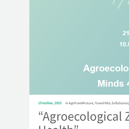
15 Ιουλίου, 2025
in
AgriFood4Future
,
Γενικά Νέα
,
Εκδηλώσει
“Agroecological 