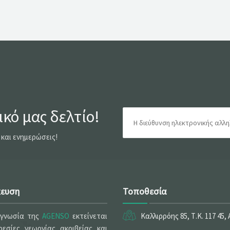
κό μας δελτίο!
 και ενημερώσεις!
κευση
Τοποθεσία
ογνωσία της
AGENSO
εκτείνεται
Καλλιρρόης 85, Τ.Κ. 117 45,
εσίες γεωργίας ακριβείας και