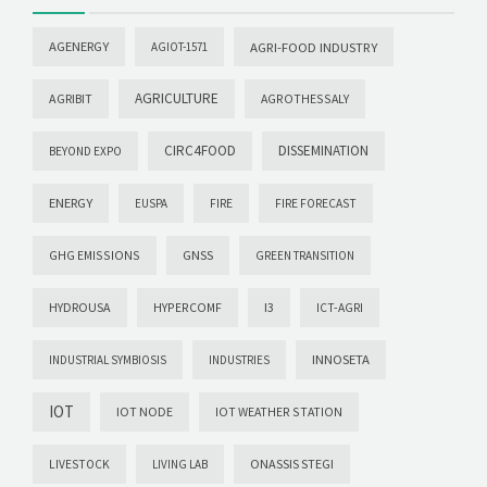
AGENERGY
AGRI-FOOD INDUSTRY
AGIOT-1571
AGRICULTURE
AGRIBIT
AGROTHESSALY
CIRC4FOOD
DISSEMINATION
BEYOND EXPO
ENERGY
EUSPA
FIRE
FIRE FORECAST
GHG EMISSIONS
GNSS
GREEN TRANSITION
HYDROUSA
HYPERCOMF
I3
ICT-AGRI
INNOSETA
INDUSTRIAL SYMBIOSIS
INDUSTRIES
IOT
IOT NODE
IOT WEATHER STATION
ONASSIS STEGI
LIVESTOCK
LIVING LAB