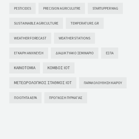
PESTICIDES
PRECISION AGRICULUTRE
STARTUPPER MAG
SUSTAINABLE AGRICULTURE
TEMPERATURE.GR
WEATHER FORECAST
WEATHER STATIONS
ΈΓΚΑΙΡΗ ΑΝΊΧΝΕΥΣΗ
ΔΙΑΔΙΚΤΥΑΚΌ ΣΕΜΙΝΆΡΙΟ
ΕΣΠΑ
ΚΑΙΝΟΤΟΜΊΑ
ΚΌΜΒΟΣ ΙΟΤ
ΜΕΤΕΩΡΟΛΟΓΙΚΌΣ ΣΤΑΘΜΌΣ ΙΟΤ
ΠΑΡΑΚΟΛΟΎΘΗΣΗ ΚΑΙΡΟΎ
ΠΟΙΌΤΗΤΑ ΑΈΡΑ
ΠΡΌΓΝΩΣΗ ΠΥΡΚΑΓΙΆΣ