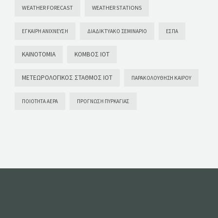
WEATHER FORECAST
WEATHER STATIONS
ΈΓΚΑΙΡΗ ΑΝΊΧΝΕΥΣΗ
ΔΙΑΔΙΚΤΥΑΚΌ ΣΕΜΙΝΆΡΙΟ
ΕΣΠΑ
ΚΑΙΝΟΤΟΜΊΑ
ΚΌΜΒΟΣ ΙΟΤ
ΜΕΤΕΩΡΟΛΟΓΙΚΌΣ ΣΤΑΘΜΌΣ ΙΟΤ
ΠΑΡΑΚΟΛΟΎΘΗΣΗ ΚΑΙΡΟΎ
ΠΟΙΌΤΗΤΑ ΑΈΡΑ
ΠΡΌΓΝΩΣΗ ΠΥΡΚΑΓΙΆΣ