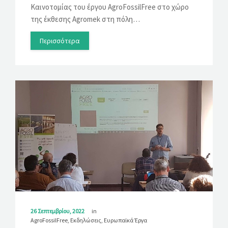
Καινοτομίας του έργου AgroFossilFree στο χώρο
της έκθεσης Agromek στη πόλη…
Περισσότερα
26 Σεπτεμβρίου, 2022
in
AgroFossilFree
,
Εκδηλώσεις
,
Ευρωπαϊκά Έργα