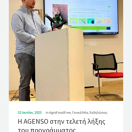
ΛΎΣΕΙΣ
ΝΈΑ
ΕΠΙΚΟΙΝΩΝΊΑ
22 Ιουνίου, 2023
in
AgroFossilFree
,
Γενικά Νέα
,
Εκδηλώσεις
Η AGENSO στην τελετή λήξης
του προγράμματος