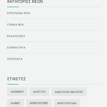
ΚΑΤΗΓΟΡΊΕΣ ΝΈΩΝ
ΕΥΡΩΠΑΪΚΆ ΈΡΓΑ
ΓΕΝΙΚΆ ΝΈΑ
ΕΚΔΗΛΏΣΕΙΣ
ΕΘΝΙΚΆ ΈΡΓΑ
ΠΡΟΪΌΝΤΑ
ΕΤΙΚΈΤΕΣ
AGENERGY
AGRI-FOOD INDUSTRY
AGIOT-1571
AGRICULTURE
AGRIBIT
AGROTHESSALY