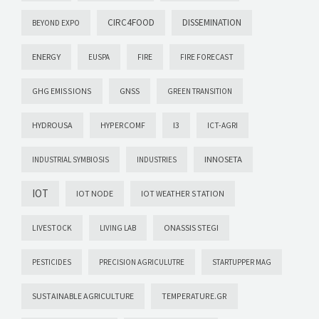
CIRC4FOOD
DISSEMINATION
BEYOND EXPO
ENERGY
EUSPA
FIRE
FIRE FORECAST
GHG EMISSIONS
GNSS
GREEN TRANSITION
HYDROUSA
HYPERCOMF
I3
ICT-AGRI
INNOSETA
INDUSTRIAL SYMBIOSIS
INDUSTRIES
IOT
IOT NODE
IOT WEATHER STATION
ONASSIS STEGI
LIVESTOCK
LIVING LAB
PESTICIDES
PRECISION AGRICULUTRE
STARTUPPER MAG
SUSTAINABLE AGRICULTURE
TEMPERATURE.GR