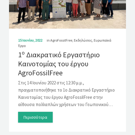
15 Ιουνίου, 2022
in
AgroFossilFree
,
Εκδηλώσεις
,
Ευρωπαϊκά
Έργα
ο
1
Διακρατικό Εργαστήριο
Καινοτομίας του έργου
AgroFossilFree
Στις 14 Ιουνίου 2022 στις 12:30 μ.μ.,
πραγματοποιήθηκε το 1ο Διακρατικό Εργαστήριο
Καινοτομίας του έργου AgroFossilFree στην
αίθουσα πολλαπλών χρήσεων του Γεωπονικού…
Περισσότερα