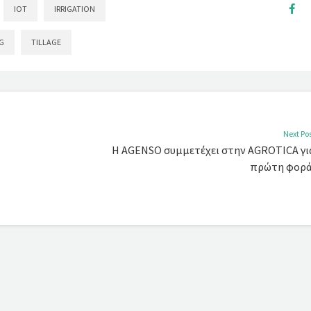
IOT
IRRIGATION
G
TILLAGE
Next Po
Η AGENSO συμμετέχει στην AGROTICA γι
πρώτη φορά