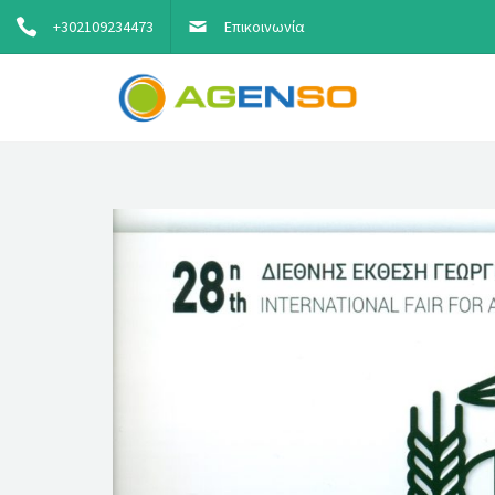
+302109234473
Επικοινωνία