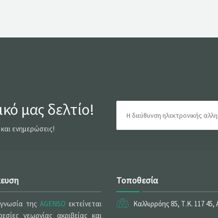
κό μας δελτίο!
 και ενημερώσεις!
κευση
Τοποθεσία
ογνωσία της
AGENSO
εκτείνεται
Καλλιρρόης 85, Τ.Κ. 117 45,
εσίες γεωργίας ακριβείας και