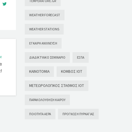
TEMPERATURE.GR
WEATHER FORECAST
WEATHER STATIONS
ΈΓΚΑΙΡΗ ΑΝΊΧΝΕΥΣΗ
st
ΔΙΑΔΙΚΤΥΑΚΌ ΣΕΜΙΝΆΡΙΟ
ΕΣΠΑ
α
!
ΚΑΙΝΟΤΟΜΊΑ
ΚΌΜΒΟΣ ΙΟΤ
ΜΕΤΕΩΡΟΛΟΓΙΚΌΣ ΣΤΑΘΜΌΣ ΙΟΤ
ΠΑΡΑΚΟΛΟΎΘΗΣΗ ΚΑΙΡΟΎ
ΠΟΙΌΤΗΤΑ ΑΈΡΑ
ΠΡΌΓΝΩΣΗ ΠΥΡΚΑΓΙΆΣ