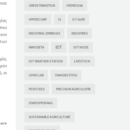
άνια
HYDROUSA
GREEN TRANSITION
HYPERCOMF
I3
ICT-AGRI
γίας
που
INDUSTRIAL SYMBIOSIS
INDUSTRIES
σουν
άτων
IOT
INNOSETA
IOT NODE
μία,
IOT WEATHER STATION
LIVESTOCK
έρον
, οι
ONASSIS STEGI
LIVING LAB
PESTICIDES
PRECISION AGRICULUTRE
STARTUPPER MAG
SUSTAINABLE AGRICULTURE
hare