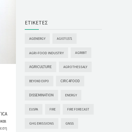
ΕΤΙΚΈΤΕΣ
AGENERGY
AGIOT-1571
AGRI-FOOD INDUSTRY
AGRIBIT
AGRICULTURE
AGROTHESSALY
CIRC4FOOD
BEYOND EXPO
DISSEMINATION
ENERGY
EUSPA
FIRE
FIRE FORECAST
ICA
και
GHG EMISSIONS
GNSS
θεση