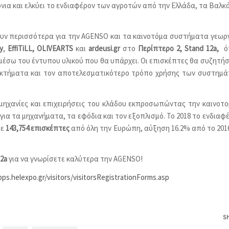
όνια και ελκύει το ενδιαφέρον των αγροτών από την Ελλάδα, τα Βαλκ
ουν περισσότερα για την AGENSO και τα καινοτόμα συστήματα γεωρ
y
,
EffiTiLL, OLIVEARTS
και
ardeusi
.gr
στο
Περίπτερο 2,
Stand
12a
,
ό
 μέσω του έντυπου υλικού που θα υπάρχει. Οι επισκέπτες θα συζητή
νεκτήματα και τον αποτελεσματικότερο τρόπο χρήσης των συστημ
μηχανίες και επιχειρήσεις του κλάδου εκπροσωπώντας την καινοτο
ις για τα μηχανήματα, τα εφόδια και τον εξοπλισμό. Το 2018 το ενδιαφ
με
143,754
επισκέπτες
από όλη την Ευρώπη, αύξηση 16.2% από το 2016
2a
για να γνωρίσετε καλύτερα την AGENSO!
pps.helexpo.gr/visitors/visitorsRegistrationForms.asp
S