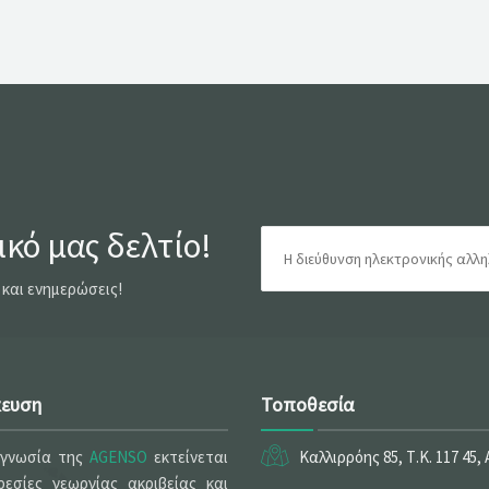
κό μας δελτίο!
 και ενημερώσεις!
κευση
Τοποθεσία
ογνωσία της
AGENSO
εκτείνεται
Καλλιρρόης 85, Τ.Κ. 117 45,
εσίες γεωργίας ακριβείας και