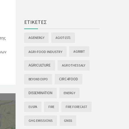
ΕΤΙΚΈΤΕΣ
σης
AGENERGY
AGIOT-1571
νων
AGRI-FOOD INDUSTRY
AGRIBIT
AGRICULTURE
AGROTHESSALY
CIRC4FOOD
BEYOND EXPO
DISSEMINATION
ENERGY
EUSPA
FIRE
FIRE FORECAST
GHG EMISSIONS
GNSS