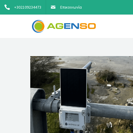
+302109234473
Επικοινωνία