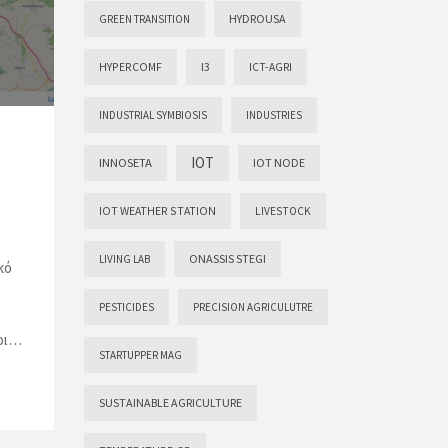
HYDROUSA
GREEN TRANSITION
HYPERCOMF
I3
ICT-AGRI
INDUSTRIAL SYMBIOSIS
INDUSTRIES
IOT
INNOSETA
IOT NODE
IOT WEATHER STATION
LIVESTOCK
ONASSIS STEGI
LIVING LAB
κό
PESTICIDES
PRECISION AGRICULUTRE
νοι…
STARTUPPER MAG
SUSTAINABLE AGRICULTURE