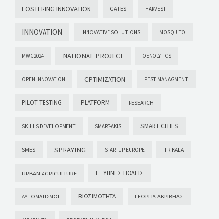
FOSTERING INNOVATION
GATES
HARVEST
INNOVATION
INNOVATIVE SOLUTIONS
MOSQUITO
NATIONAL PROJECT
MWC2024
OENOLYTICS
OPTIMIZATION
OPEN INNOVATION
PEST MANAGMENT
PILOT TESTING
PLATFORM
RESEARCH
SMART CITIES
SKILLS DEVELOPMENT
SMART-AKIS
SPRAYING
SMES
STARTUP EUROPE
TRIKALA
ΈΞΥΠΝΕΣ ΠΌΛΕΙΣ
URBAN AGRICULTURE
ΒΙΩΣΙΜΌΤΗΤΑ
ΓΕΩΡΓΊΑ ΑΚΡΙΒΕΊΑΣ
ΑΥΤΟΜΑΤΙΣΜΟΊ