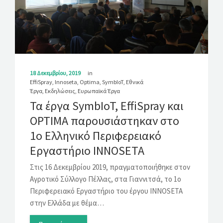
18 Δεκεμβρίου, 2019
in
EffiSpray
,
Innoseta
,
Optima
,
SymbIoT
,
Εθνικά
Έργα
,
Εκδηλώσεις
,
Ευρωπαϊκά Έργα
Τα έργα SymbIoT, EffiSpray και
OPTIMA παρουσιάστηκαν στο
1ο Ελληνικό Περιφερειακό
Εργαστήριο INNOSETA
Στις 16 Δεκεμβρίου 2019, πραγματοποιήθηκε στον
Αγροτικό Σύλλογο Πέλλας, στα Γιαννιτσά, το 1ο
Περιφερειακό Εργαστήριο του έργου INNOSETA
στην Ελλάδα με θέμα…