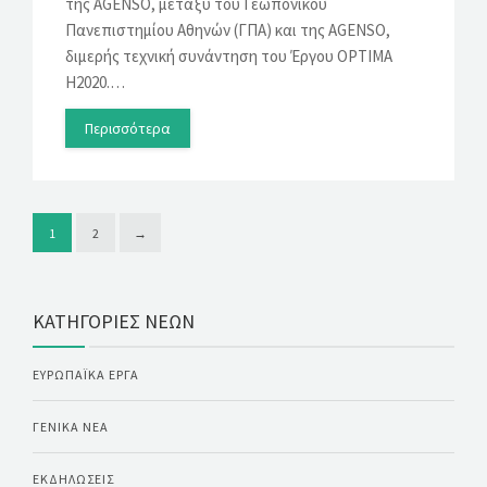
της AGENSO, μεταξύ του Γεωπονικού
Πανεπιστημίου Αθηνών (ΓΠΑ) και της AGENSO,
διμερής τεχνική συνάντηση του Έργου OPTIMA
Η2020.…
Περισσότερα
1
2
→
ΚΑΤΗΓΟΡΊΕΣ ΝΈΩΝ
ΕΥΡΩΠΑΪΚΆ ΈΡΓΑ
ΓΕΝΙΚΆ ΝΈΑ
ΕΚΔΗΛΏΣΕΙΣ