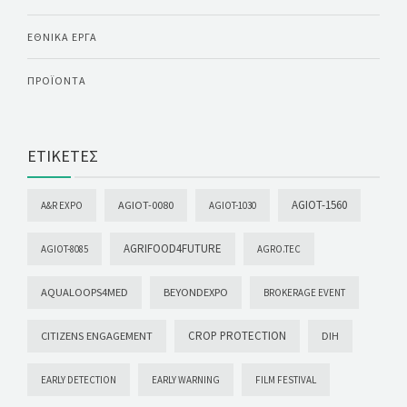
ΕΘΝΙΚΆ ΈΡΓΑ
ΠΡΟΪΌΝΤΑ
ΕΤΙΚΈΤΕΣ
AGIOT-1560
AGIOT-0080
A&R EXPO
AGIOT-1030
AGRIFOOD4FUTURE
AGIOT-8085
AGRO.TEC
AQUALOOPS4MED
BEYONDEXPO
BROKERAGE EVENT
CROP PROTECTION
CITIZENS ENGAGEMENT
DIH
EARLY DETECTION
EARLY WARNING
FILM FESTIVAL