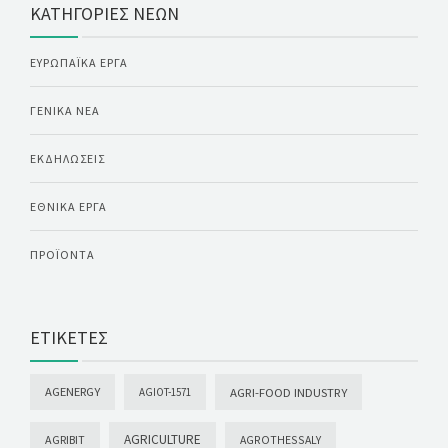
ΚΑΤΗΓΟΡΊΕΣ ΝΈΩΝ
ΕΥΡΩΠΑΪΚΆ ΈΡΓΑ
ΓΕΝΙΚΆ ΝΈΑ
ΕΚΔΗΛΏΣΕΙΣ
ΕΘΝΙΚΆ ΈΡΓΑ
ΠΡΟΪΌΝΤΑ
ΕΤΙΚΈΤΕΣ
AGENERGY
AGRI-FOOD INDUSTRY
AGIOT-1571
AGRICULTURE
AGRIBIT
AGROTHESSALY