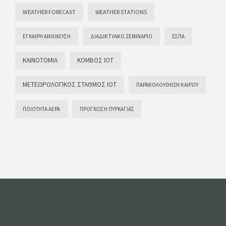
WEATHER FORECAST
WEATHER STATIONS
ΈΓΚΑΙΡΗ ΑΝΊΧΝΕΥΣΗ
ΔΙΑΔΙΚΤΥΑΚΌ ΣΕΜΙΝΆΡΙΟ
ΕΣΠΑ
ΚΑΙΝΟΤΟΜΊΑ
ΚΌΜΒΟΣ ΙΟΤ
ΜΕΤΕΩΡΟΛΟΓΙΚΌΣ ΣΤΑΘΜΌΣ ΙΟΤ
ΠΑΡΑΚΟΛΟΎΘΗΣΗ ΚΑΙΡΟΎ
ΠΟΙΌΤΗΤΑ ΑΈΡΑ
ΠΡΌΓΝΩΣΗ ΠΥΡΚΑΓΙΆΣ