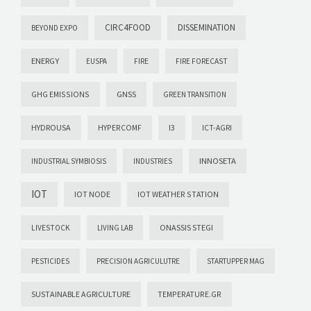
CIRC4FOOD
DISSEMINATION
BEYOND EXPO
ENERGY
EUSPA
FIRE
FIRE FORECAST
GHG EMISSIONS
GNSS
GREEN TRANSITION
HYDROUSA
HYPERCOMF
I3
ICT-AGRI
INNOSETA
INDUSTRIAL SYMBIOSIS
INDUSTRIES
IOT
IOT NODE
IOT WEATHER STATION
ONASSIS STEGI
LIVESTOCK
LIVING LAB
PESTICIDES
PRECISION AGRICULUTRE
STARTUPPER MAG
SUSTAINABLE AGRICULTURE
TEMPERATURE.GR