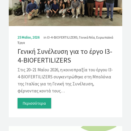
ΛΎΣΕΙΣ
ΝΈΑ
ΕΠΙΚΟΙΝΩΝΊΑ
25 Μαΐου, 2026
in
I3-4-BIOFERTILIZERS
,
Γενικά Νέα
,
Ευρωπαϊκά
Έργα
Γενική Συνέλευση για το έργο I3-
4-BIOFERTILIZERS
Στις 20–21 Μαΐου 2026, η κοινοπραξία του έργου I3-
4-BIOFERTILIZERS συγκεντρώθηκε στη Μπολόνια
της Ιταλίας για τη Γενική της Συνέλευση,
φέρνοντας κοντά τους…
Περισσότερα