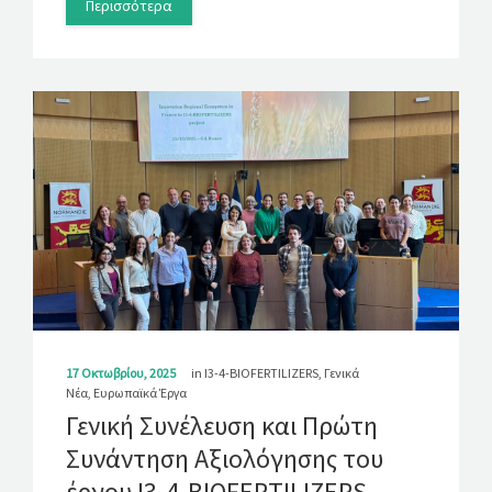
Περισσότερα
17 Οκτωβρίου, 2025
in
I3-4-BIOFERTILIZERS
,
Γενικά
Νέα
,
Ευρωπαϊκά Έργα
Γενική Συνέλευση και Πρώτη
Συνάντηση Αξιολόγησης του
έργου I3-4-BIOFERTILIZERS