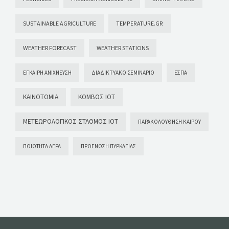
SUSTAINABLE AGRICULTURE
TEMPERATURE.GR
WEATHER FORECAST
WEATHER STATIONS
ΈΓΚΑΙΡΗ ΑΝΊΧΝΕΥΣΗ
ΔΙΑΔΙΚΤΥΑΚΌ ΣΕΜΙΝΆΡΙΟ
ΕΣΠΑ
ΚΑΙΝΟΤΟΜΊΑ
ΚΌΜΒΟΣ ΙΟΤ
ΜΕΤΕΩΡΟΛΟΓΙΚΌΣ ΣΤΑΘΜΌΣ ΙΟΤ
ΠΑΡΑΚΟΛΟΎΘΗΣΗ ΚΑΙΡΟΎ
ΠΟΙΌΤΗΤΑ ΑΈΡΑ
ΠΡΌΓΝΩΣΗ ΠΥΡΚΑΓΙΆΣ