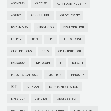
AGENERGY
AGRI-FOOD INDUSTRY
AGIOT-1571
AGRICULTURE
AGRIBIT
AGROTHESSALY
CIRC4FOOD
DISSEMINATION
BEYOND EXPO
ENERGY
EUSPA
FIRE
FIRE FORECAST
GHG EMISSIONS
GNSS
GREEN TRANSITION
HYDROUSA
HYPERCOMF
I3
ICT-AGRI
INNOSETA
INDUSTRIAL SYMBIOSIS
INDUSTRIES
IOT
IOT NODE
IOT WEATHER STATION
ONASSIS STEGI
LIVESTOCK
LIVING LAB
PESTICIDES
PRECISION AGRICULUTRE
STARTUPPER MAG