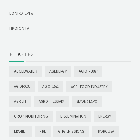
ΕΘΝΙΚΆ ΈΡΓΑ
ΠΡΟΪΌΝΤΑ
ΕΤΙΚΈΤΕΣ
ACCELWATER
AGIOT-0087
AGENERGY
AGRI-FOOD INDUSTRY
AGIOT-0535
AGIOT-1571
AGRIBIT
AGROTHESSALY
BEYOND EXPO
CROP MONITORING
DISSEMINATION
ENERGY
GHG EMISSIONS
HYDROUSA
ERA-NET
FIRE