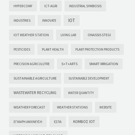
HYPERCOMF
ICT-AGRI
INDUSTRIAL SYMBIOSIS
IOT
INDUSTRIES
INNOVATE
IOT WEATHER STATION
ONASSIS STEGI
LIVING LAB
PESTICIDES
PLANT HEALTH
PLANT PROTECTION PRODUCTS
S+T+ARTS
SMART IRRIGATION
PRECISION AGRICULUTRE
SUSTAINABLE AGRICULTURE
SUSTAINABLE DEVELOPMENT
WASTEWATER RECYCLING
WATER QUANTITY
WEATHER FORECAST
WEATHER STATIONS
WEBSITE
ΚΌΜΒΟΣ ΙΟΤ
ΈΓΚΑΙΡΗ ΑΝΊΧΝΕΥΣΗ
ΕΣΠΑ