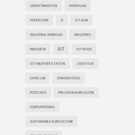
HYDROUSA
GREEN TRANSITION
HYPERCOMF
I3
ICT-AGRI
INDUSTRIAL SYMBIOSIS
INDUSTRIES
IOT
INNOSETA
IOT NODE
IOT WEATHER STATION
LIVESTOCK
ONASSIS STEGI
LIVING LAB
PESTICIDES
PRECISION AGRICULUTRE
STARTUPPER MAG
SUSTAINABLE AGRICULTURE