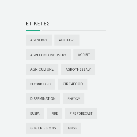
ΕΤΙΚΈΤΕΣ
AGENERGY
AGIOT-1571
AGRI-FOOD INDUSTRY
AGRIBIT
AGRICULTURE
AGROTHESSALY
CIRC4FOOD
BEYOND EXPO
DISSEMINATION
ENERGY
EUSPA
FIRE
FIRE FORECAST
GHG EMISSIONS
GNSS