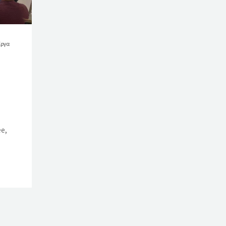
Έργα
ee,