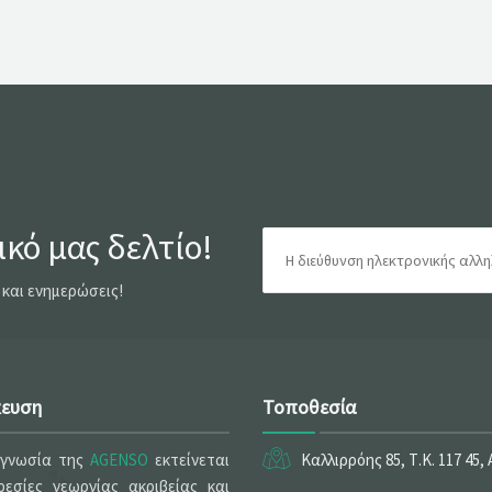
κό μας δελτίο!
 και ενημερώσεις!
κευση
Τοποθεσία
ογνωσία της
AGENSO
εκτείνεται
Καλλιρρόης 85, Τ.Κ. 117 45,
εσίες γεωργίας ακριβείας και