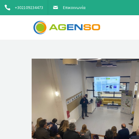
+302109234473
Επικοινωνία