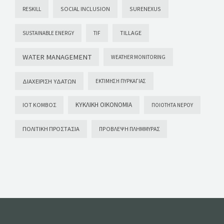
SOCIAL INCLUSION
SURENEXUS
RESKILL
TILLAGE
SUSTAINABLE ENERGY
TIF
WATER MANAGEMENT
WEATHER MONITORING
ΔΙΑΧΕΊΡΙΣΗ ΥΔΆΤΩΝ
ΕΚΤΊΜΗΣΗ ΠΥΡΚΑΓΙΆΣ
ΚΥΚΛΙΚΉ ΟΙΚΟΝΟΜΊΑ
ΙΟΤ ΚΌΜΒΟΣ
ΠΟΙΌΤΗΤΑ ΝΕΡΟΎ
ΠΟΛΙΤΙΚΉ ΠΡΟΣΤΑΣΊΑ
ΠΡΌΒΛΕΨΗ ΠΛΗΜΜΎΡΑΣ