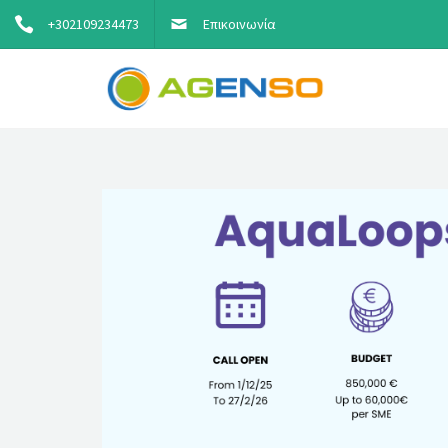
+302109234473
Επικοινωνία