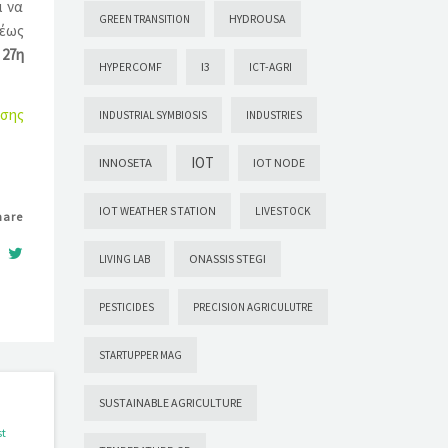
ι να
HYDROUSA
GREEN TRANSITION
έως
ν
27η
HYPERCOMF
I3
ICT-AGRI
ησης
INDUSTRIAL SYMBIOSIS
INDUSTRIES
IOT
INNOSETA
IOT NODE
IOT WEATHER STATION
LIVESTOCK
hare
ONASSIS STEGI
LIVING LAB
PESTICIDES
PRECISION AGRICULUTRE
STARTUPPER MAG
SUSTAINABLE AGRICULTURE
st