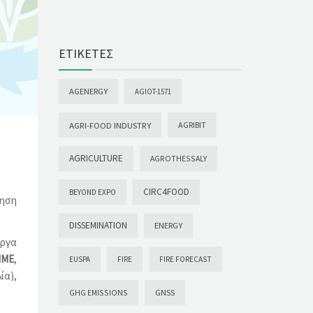
ΕΤΙΚΈΤΕΣ
AGENERGY
AGIOT-1571
AGRI-FOOD INDUSTRY
AGRIBIT
AGRICULTURE
AGROTHESSALY
CIRC4FOOD
BEYOND EXPO
ίηση
DISSEMINATION
ENERGY
έργα
ΜΜΕ
,
EUSPA
FIRE
FIRE FORECAST
ία),
GHG EMISSIONS
GNSS