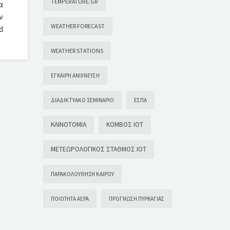
TEMPERATURE.GR
α
ν
WEATHER FORECAST
d
WEATHER STATIONS
ΈΓΚΑΙΡΗ ΑΝΊΧΝΕΥΣΗ
ΔΙΑΔΙΚΤΥΑΚΌ ΣΕΜΙΝΆΡΙΟ
ΕΣΠΑ
ΚΑΙΝΟΤΟΜΊΑ
ΚΌΜΒΟΣ ΙΟΤ
ΜΕΤΕΩΡΟΛΟΓΙΚΌΣ ΣΤΑΘΜΌΣ ΙΟΤ
ΠΑΡΑΚΟΛΟΎΘΗΣΗ ΚΑΙΡΟΎ
ΠΟΙΌΤΗΤΑ ΑΈΡΑ
ΠΡΌΓΝΩΣΗ ΠΥΡΚΑΓΙΆΣ