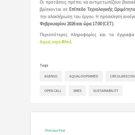
Οι προτάσεις πρέπει να αντιμετωπίζουν βασικέ
βρίσκονται σε
Επίπεδο Τεχνολογικής Ωριμότητα
την ολοκλήρωση του έργου. Η πρόσκληση ανοίγ
Φεβρουαρίου 2026 και ώρα 17:00 (CET)
.
Περισσότερες πληροφορίες και τα έγγραφα
AquaLoops4Med
.
Tags
AGENSO
AQUALOOPS4MED
CIRCULAR ECO
OPEN CALL
SMES
SUSTAINABILITY
Previous Post