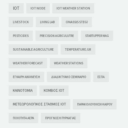
IOT
IOT NODE
IOT WEATHER STATION
ONASSIS STEGI
LIVESTOCK
LIVING LAB
PESTICIDES
PRECISION AGRICULUTRE
STARTUPPER MAG
SUSTAINABLE AGRICULTURE
TEMPERATURE.GR
WEATHER FORECAST
WEATHER STATIONS
ΈΓΚΑΙΡΗ ΑΝΊΧΝΕΥΣΗ
ΔΙΑΔΙΚΤΥΑΚΌ ΣΕΜΙΝΆΡΙΟ
ΕΣΠΑ
ΚΑΙΝΟΤΟΜΊΑ
ΚΌΜΒΟΣ ΙΟΤ
ΜΕΤΕΩΡΟΛΟΓΙΚΌΣ ΣΤΑΘΜΌΣ ΙΟΤ
ΠΑΡΑΚΟΛΟΎΘΗΣΗ ΚΑΙΡΟΎ
ΠΟΙΌΤΗΤΑ ΑΈΡΑ
ΠΡΌΓΝΩΣΗ ΠΥΡΚΑΓΙΆΣ