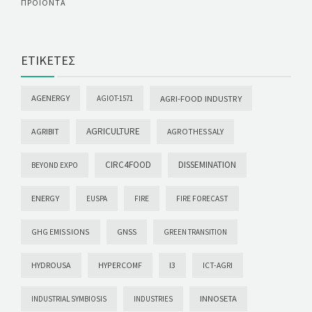
ΠΡΟΪΌΝΤΑ
ΕΤΙΚΈΤΕΣ
AGENERGY
AGRI-FOOD INDUSTRY
AGIOT-1571
AGRICULTURE
AGRIBIT
AGROTHESSALY
CIRC4FOOD
DISSEMINATION
BEYOND EXPO
ENERGY
EUSPA
FIRE
FIRE FORECAST
GHG EMISSIONS
GNSS
GREEN TRANSITION
HYDROUSA
HYPERCOMF
I3
ICT-AGRI
INNOSETA
INDUSTRIAL SYMBIOSIS
INDUSTRIES