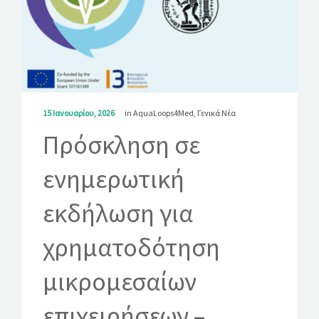
ΛΎΣΕΙΣ
ΝΈΑ
ΕΠΙΚΟΙΝΩΝΊΑ
15 Ιανουαρίου, 2026
in
AquaLoops4Med
,
Γενικά Νέα
Πρόσκληση σε
ενημερωτική
εκδήλωση για
χρηματοδότηση
μικρομεσαίων
επιχειρήσεων –