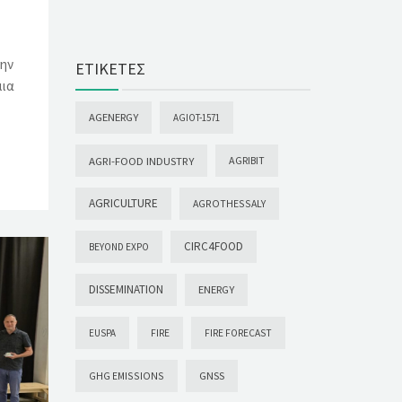
6
την
ΕΤΙΚΈΤΕΣ
μια
AGENERGY
AGIOT-1571
AGRI-FOOD INDUSTRY
AGRIBIT
AGRICULTURE
AGROTHESSALY
CIRC4FOOD
BEYOND EXPO
DISSEMINATION
ENERGY
EUSPA
FIRE
FIRE FORECAST
GHG EMISSIONS
GNSS