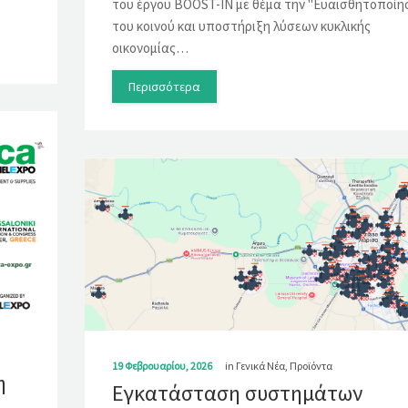
του έργου BOOST-IN με θέμα την "Eυαισθητοποίη
του κοινού και υποστήριξη λύσεων κυκλικής
οικονομίας…
Περισσότερα
19 Φεβρουαρίου, 2026
in
Γενικά Νέα
,
Προϊόντα
η
Εγκατάσταση συστημάτων