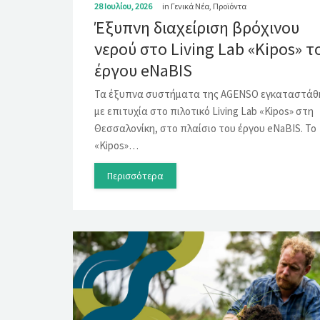
28 Ιουλίου, 2026
in
Γενικά Νέα
,
Προϊόντα
Έξυπνη διαχείριση βρόχινου
νερού στο Living Lab «Kipos» τ
έργου eNaBIS
Τα έξυπνα συστήματα της AGENSO εγκαταστάθ
με επιτυχία στο πιλοτικό Living Lab «Kipos» στη
Θεσσαλονίκη, στο πλαίσιο του έργου eNaBIS. Το
«Kipos»…
Περισσότερα