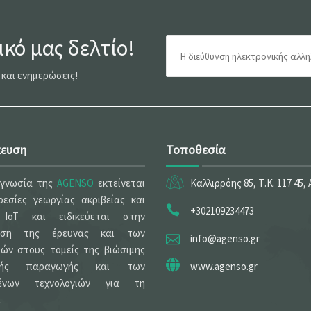
κό μας δελτίο!
 και ενημερώσεις!
κευση
Τοποθεσία
ογνωσία της
AGENSO
εκτείνεται
Καλλιρρόης 85, Τ.Κ. 117 45,
εσίες γεωργίας ακριβείας και
+302109234473
 IoT και ειδικεύεται στην
ηση της έρευνας και των
info@agenso.gr
ών στους τομείς της βιώσιμης
ικής παραγωγής και των
www.agenso.gr
μένων τεχνολογιών για τη
.