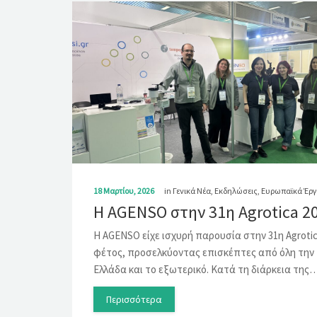
18 Μαρτίου, 2026
in
Γενικά Νέα
,
Εκδηλώσεις
,
Ευρωπαϊκά Έργ
Η AGENSO στην 31η Agrotica 2
Η AGENSO είχε ισχυρή παρουσία στην 31η Agroti
φέτος, προσελκύοντας επισκέπτες από όλη την
Ελλάδα και το εξωτερικό. Κατά τη διάρκεια της
Περισσότερα