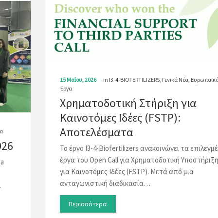
15 Μαΐου, 2026
in
I3-4-BIOFERTILIZERS
,
Γενικά Νέα
,
Ευρωπαϊκ
Έργα
Χρηματοδοτική Στήριξη για
Καινοτόμες Ιδέες (FSTP):
Αποτελέσματα
α
026
Το έργο I3-4-Biofertilizers ανακοινώνει τα επιλεγμ
έργα του Open Call για Χρηματοδοτική Υποστήριξ
ca
για Καινοτόμες Ιδέες (FSTP). Μετά από μια
ανταγωνιστική διαδικασία…
…
Περισσότερα