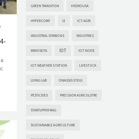
HYDROUSA
GREEN TRANSITION
HYPERCOMF
I3
ICT-AGRI
ά
INDUSTRIAL SYMBIOSIS
INDUSTRIES
4-
IOT
INNOSETA
IOT NODE
4-
IOT WEATHER STATION
LIVESTOCK
ης
ONASSIS STEGI
LIVING LAB
PESTICIDES
PRECISION AGRICULUTRE
STARTUPPER MAG
SUSTAINABLE AGRICULTURE