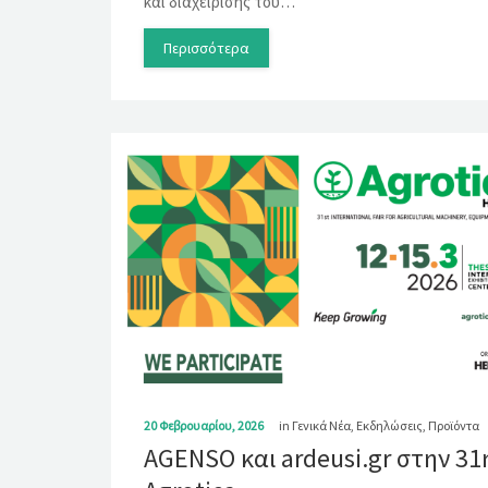
και διαχείρισης του…
Περισσότερα
20 Φεβρουαρίου, 2026
in
Γενικά Νέα
,
Εκδηλώσεις
,
Προϊόντα
AGENSO και ardeusi.gr στην 31