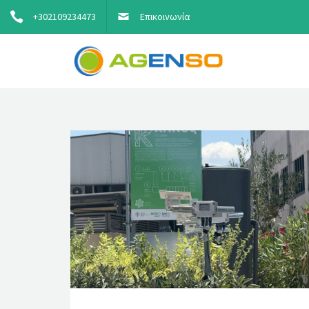
+302109234473
Επικοινωνία