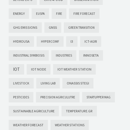
ENERGY
EUSPA
FIRE
FIRE FORECAST
GHG EMISSIONS
GNSS
GREEN TRANSITION
HYDROUSA
HYPERCOMF
I3
ICT-AGRI
INNOSETA
INDUSTRIAL SYMBIOSIS
INDUSTRIES
IOT
IOT NODE
IOT WEATHER STATION
ONASSIS STEGI
LIVESTOCK
LIVING LAB
PESTICIDES
PRECISION AGRICULUTRE
STARTUPPER MAG
SUSTAINABLE AGRICULTURE
TEMPERATURE.GR
WEATHER FORECAST
WEATHER STATIONS