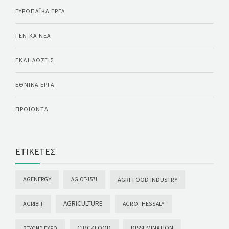
ΕΥΡΩΠΑΪΚΆ ΈΡΓΑ
ΓΕΝΙΚΆ ΝΈΑ
ΕΚΔΗΛΏΣΕΙΣ
ΕΘΝΙΚΆ ΈΡΓΑ
ΠΡΟΪΌΝΤΑ
ΕΤΙΚΈΤΕΣ
AGENERGY
AGRI-FOOD INDUSTRY
AGIOT-1571
AGRICULTURE
AGRIBIT
AGROTHESSALY
CIRC4FOOD
DISSEMINATION
BEYOND EXPO