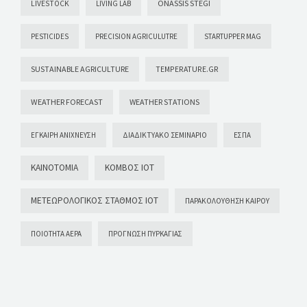
ONASSIS STEGI
LIVESTOCK
LIVING LAB
PESTICIDES
PRECISION AGRICULUTRE
STARTUPPER MAG
SUSTAINABLE AGRICULTURE
TEMPERATURE.GR
WEATHER FORECAST
WEATHER STATIONS
ΈΓΚΑΙΡΗ ΑΝΊΧΝΕΥΣΗ
ΔΙΑΔΙΚΤΥΑΚΌ ΣΕΜΙΝΆΡΙΟ
ΕΣΠΑ
ΚΑΙΝΟΤΟΜΊΑ
ΚΌΜΒΟΣ ΙΟΤ
ΜΕΤΕΩΡΟΛΟΓΙΚΌΣ ΣΤΑΘΜΌΣ ΙΟΤ
ΠΑΡΑΚΟΛΟΎΘΗΣΗ ΚΑΙΡΟΎ
ΠΟΙΌΤΗΤΑ ΑΈΡΑ
ΠΡΌΓΝΩΣΗ ΠΥΡΚΑΓΙΆΣ