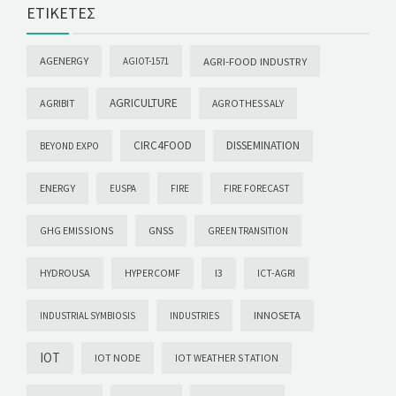
ΕΤΙΚΈΤΕΣ
AGENERGY
AGRI-FOOD INDUSTRY
AGIOT-1571
AGRICULTURE
AGRIBIT
AGROTHESSALY
CIRC4FOOD
DISSEMINATION
BEYOND EXPO
ENERGY
EUSPA
FIRE
FIRE FORECAST
GHG EMISSIONS
GNSS
GREEN TRANSITION
HYDROUSA
HYPERCOMF
I3
ICT-AGRI
INNOSETA
INDUSTRIAL SYMBIOSIS
INDUSTRIES
IOT
IOT NODE
IOT WEATHER STATION