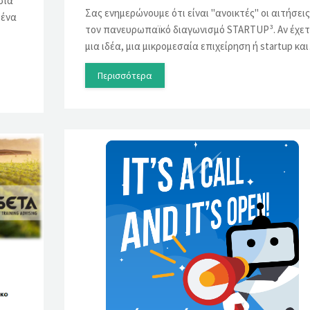
σία
Σας ενημερώνουμε ότι είναι "ανοικτές" οι αιτήσεις
 ένα
τον πανευρωπαϊκό διαγωνισμό STARTUP³. Αν έχετ
μια ιδέα, μια μικρομεσαία επιχείρηση ή startup κα
Περισσότερα