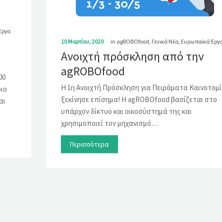
Έργα
10 Μαρτίου, 2020
in
agROBOfood
,
Γενικά Νέα
,
Ευρωπαϊκά Έργ
Ανοιχτή πρόσκληση από την
agROBOfood
00
Η 1η Ανοιχτή Πρόσκληση για Πειράματα Καινοτομ
ριο
ξεκίνησε επίσημα! Η agROBOfood βασίζεται στο
αι
υπάρχον δίκτυο και οικοσύστημά της και
χρησιμοποιεί τον μηχανισμό…
Περισσότερα