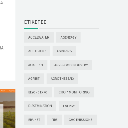
κά
ΕΤΙΚΈΤΕΣ
ACCELWATER
AGENERGY
RA
AGIOT-0087
AGIOT-0535
AGRI-FOOD INDUSTRY
AGIOT-1571
AGRIBIT
AGROTHESSALY
CROP MONITORING
BEYOND EXPO
DISSEMINATION
ENERGY
GHG EMISSIONS
ERA-NET
FIRE