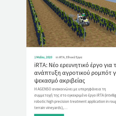
1 Μαΐου, 2020
in
iRTA
,
Εθνικά Έργα
iRTA: Νέο ερευνητικό έργο για 
ανάπτυξη αγροτικού ρομπότ γ
ψεκασμό ακριβείας
Η AGENSO ανακοινώνει με υπερηφάνεια τη
συμμετοχή της στο εγκεκριμένο έργο iRTA (intelli
robotic high precision treatment application in rou
terrain vineyards),…