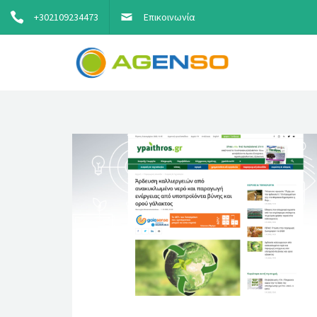
+302109234473
Επικοινωνία