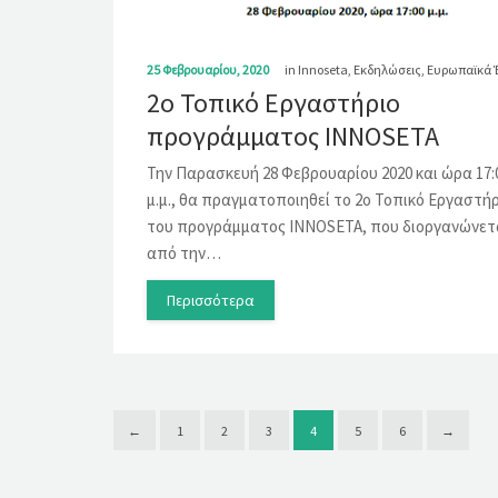
25 Φεβρουαρίου, 2020
in
Innoseta
,
Εκδηλώσεις
,
Ευρωπαϊκά 
2ο Τοπικό Εργαστήριο
προγράμματος INNOSETA
Την Παρασκευή 28 Φεβρουαρίου 2020 και ώρα 17:
μ.μ., θα πραγματοποιηθεί το 2ο Τοπικό Εργαστή
του προγράμματος INNOSETA, που διοργανώνετ
από την…
Περισσότερα
←
1
2
3
4
5
6
→