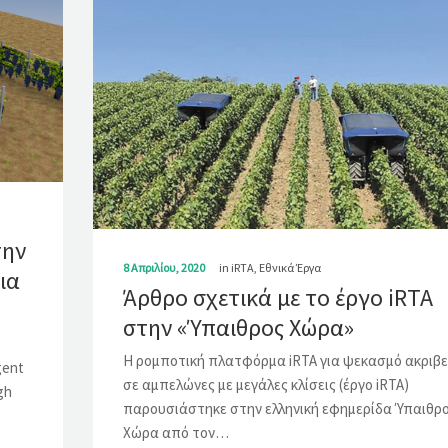
την
8 Απριλίου, 2020
in
iRTA
,
Εθνικά Έργα
ια
Άρθρο σχετικά με το έργο iRTA
στην «Ύπαιθρος Χώρα»
Η ρομποτική πλατφόρμα iRTA για ψεκασμό ακριβε
gent
σε αμπελώνες με μεγάλες κλίσεις (έργο iRTA)
gh
παρουσιάστηκε στην ελληνική εφημερίδα Ύπαιθρ
Χώρα από τον…