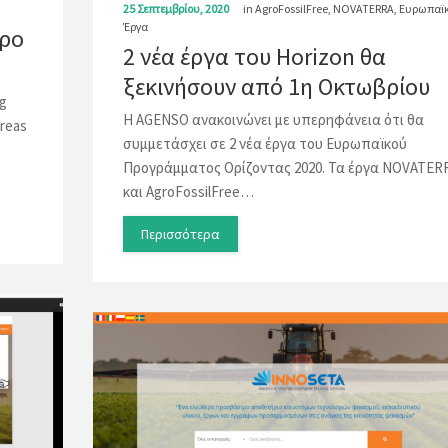
25 Σεπτεμβρίου, 2020
in
AgroFossilFree
,
NOVATERRA
,
Ευρωπαϊ
Έργα
θρο
2 νέα έργα του Horizon θα
ξεκινήσουν από 1η Οκτωβρίου
ng
Η AGENSO ανακοινώνει με υπερηφάνεια ότι θα
Areas
συμμετάσχει σε 2 νέα έργα του Ευρωπαϊκού
Προγράμματος Ορίζοντας 2020. Τα έργα NOVATER
και AgroFossilFree…
Περισσότερα