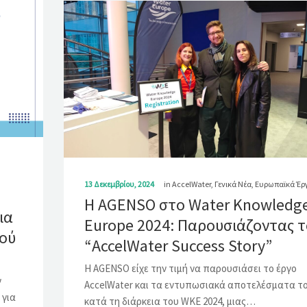
13 Δεκεμβρίου, 2024
in
AccelWater
,
Γενικά Νέα
,
Ευρωπαϊκά Έρ
Η AGENSO στο Water Knowledg
ια
Europe 2024: Παρουσιάζοντας τ
ρού
“AccelWater Success Story”
Η AGENSO είχε την τιμή να παρουσιάσει το έργο
ν
AccelWater και τα εντυπωσιακά αποτελέσματα τ
 για
κατά τη διάρκεια του WKE 2024, μιας…