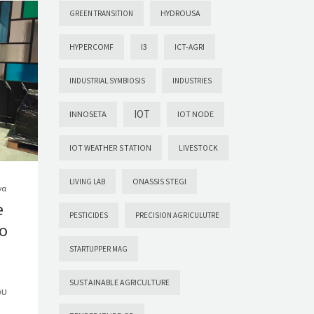
HYDROUSA
GREEN TRANSITION
HYPERCOMF
I3
ICT-AGRI
INDUSTRIAL SYMBIOSIS
INDUSTRIES
IOT
INNOSETA
IOT NODE
IOT WEATHER STATION
LIVESTOCK
ONASSIS STEGI
LIVING LAB
γα
e
PESTICIDES
PRECISION AGRICULUTRE
ο
STARTUPPER MAG
SUSTAINABLE AGRICULTURE
ου