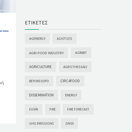
ΕΤΙΚΈΤΕΣ
AGENERGY
AGIOT-1571
AGRI-FOOD INDUSTRY
AGRIBIT
AGRICULTURE
AGROTHESSALY
CIRC4FOOD
BEYOND EXPO
κή
DISSEMINATION
ENERGY
EUSPA
FIRE
FIRE FORECAST
GHG EMISSIONS
GNSS