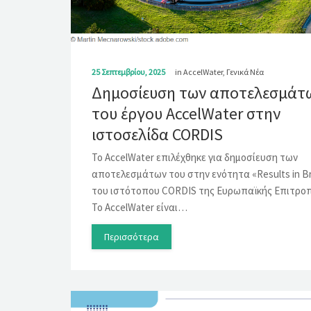
25 Σεπτεμβρίου, 2025
in
AccelWater
,
Γενικά Νέα
Δημοσίευση των αποτελεσμάτ
του έργου AccelWater στην
ιστοσελίδα CORDIS
Το AccelWater επιλέχθηκε για δημοσίευση των
αποτελεσμάτων του στην ενότητα «Results in Br
του ιστότοπου CORDIS της Ευρωπαϊκής Επιτροπ
Το AccelWater είναι…
Περισσότερα