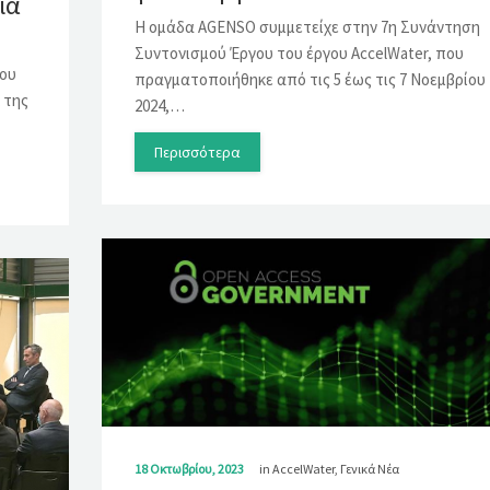
ια
Η ομάδα AGENSO συμμετείχε στην 7η Συνάντηση
Συντονισμού Έργου του έργου AccelWater, που
του
πραγματοποιήθηκε από τις 5 έως τις 7 Νοεμβρίου
 της
2024,…
Περισσότερα
18 Οκτωβρίου, 2023
in
AccelWater
,
Γενικά Νέα