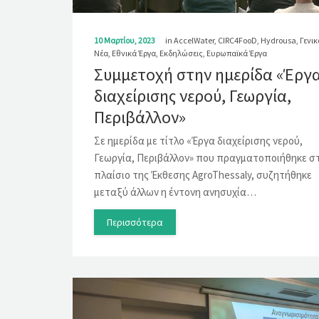
10 Μαρτίου, 2023
in
AccelWater
,
CIRC4FooD
,
Hydrousa
,
Γενικ
Νέα
,
Εθνικά Έργα
,
Εκδηλώσεις
,
Ευρωπαϊκά Έργα
Συμμετοχή στην ημερίδα «Έργ
διαχείρισης νερού, Γεωργία,
Περιβάλλον»
Σε ημερίδα με τίτλο «Έργα διαχείρισης νερού,
Γεωργία, Περιβάλλον» που πραγματοποιήθηκε σ
πλαίσιο της Έκθεσης AgroThessaly, συζητήθηκε
μεταξύ άλλων η έντονη ανησυχία…
Περισσότερα