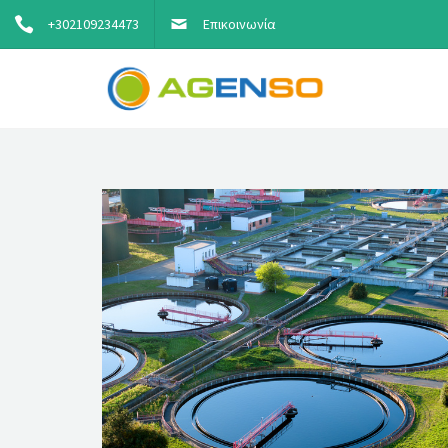
+302109234473
Επικοινωνία