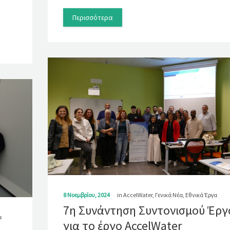
Περισσότερα
8 Νοεμβρίου, 2024
in
AccelWater
,
Γενικά Νέα
,
Εθνικά Έργα
7η Συνάντηση Συντονισμού Έργ
α
για το έργο AccelWater