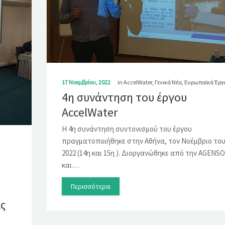
17 Νοεμβρίου, 2022
in
AccelWater
,
Γενικά Νέα
,
Ευρωπαϊκά Έργ
4η συνάντηση του έργου
AccelWater
Η 4η συνάντηση συντονισμού του έργου
πραγματοποιήθηκε στην Αθήνα, τον Νοέμβριο το
2022 (14η και 15η ). Διοργανώθηκε από την AGENSO
και…
Περισσότερα
ις