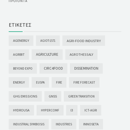
ΠΡΟΪΌΝΤΑ
ΕΤΙΚΈΤΕΣ
AGENERGY
AGRI-FOOD INDUSTRY
AGIOT-1571
AGRICULTURE
AGRIBIT
AGROTHESSALY
CIRC4FOOD
DISSEMINATION
BEYOND EXPO
ENERGY
EUSPA
FIRE
FIRE FORECAST
GHG EMISSIONS
GNSS
GREEN TRANSITION
HYDROUSA
HYPERCOMF
I3
ICT-AGRI
INNOSETA
INDUSTRIAL SYMBIOSIS
INDUSTRIES