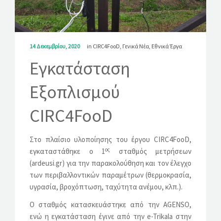
ΛΎΣΕΙΣ
ΝΈΑ
14 Δεκεμβρίου, 2020
in
CIRC4FooD
,
Γενικά Νέα
,
Εθνικά Έργα
ΕΠΙΚΟΙΝΩΝΊΑ
Εγκατάσταση
Εξοπλισμού
CIRC4FooD
Στο πλαίσιο υλοποίησης του έργου CIRC4FooD,
ος
εγκαταστάθηκε ο 1
σταθμός μετρήσεων
(ardeusi.gr) για την παρακολούθηση και τον έλεγχο
των περιβαλλοντικών παραμέτρων (θερμοκρασία,
υγρασία, βροχόπτωση, ταχύτητα ανέμου, κλπ.).
Ο σταθμός κατασκευάστηκε από την AGENSO,
ενώ η εγκατάσταση έγινε από την e-Trikala στην