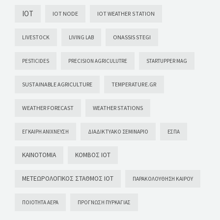
IOT
IOT NODE
IOT WEATHER STATION
ONASSIS STEGI
LIVESTOCK
LIVING LAB
PESTICIDES
PRECISION AGRICULUTRE
STARTUPPER MAG
SUSTAINABLE AGRICULTURE
TEMPERATURE.GR
WEATHER FORECAST
WEATHER STATIONS
ΈΓΚΑΙΡΗ ΑΝΊΧΝΕΥΣΗ
ΔΙΑΔΙΚΤΥΑΚΌ ΣΕΜΙΝΆΡΙΟ
ΕΣΠΑ
ΚΑΙΝΟΤΟΜΊΑ
ΚΌΜΒΟΣ ΙΟΤ
ΜΕΤΕΩΡΟΛΟΓΙΚΌΣ ΣΤΑΘΜΌΣ ΙΟΤ
ΠΑΡΑΚΟΛΟΎΘΗΣΗ ΚΑΙΡΟΎ
ΠΟΙΌΤΗΤΑ ΑΈΡΑ
ΠΡΌΓΝΩΣΗ ΠΥΡΚΑΓΙΆΣ