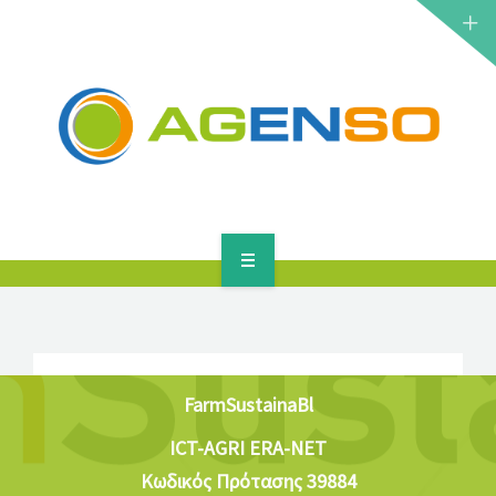
ΕΡΕΥΝΗΤΙΚΆ ΈΡΓΑ
ΠΡΟΪΌΝΤΑ
ΛΎΣΕΙΣ
ΝΈΑ
ΕΠΙΚΟΙΝΩΝΊΑ
ΑΡΧΙΚΉ
ΣΧΕΤΙΚΆ
ΕΡΕΥΝΗΤΙΚΆ ΈΡΓΑ
FarmSustainaBl
ICT-AGRI ERA-NET
ΠΡΟΪΌΝΤΑ
Κωδικός Πρότασης 39884