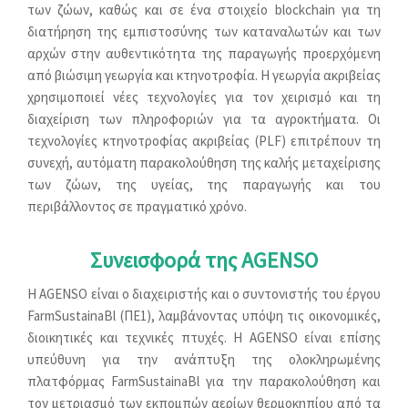
των ζώων, καθώς και σε ένα στοιχείο blockchain για τη
διατήρηση της εμπιστοσύνης των καταναλωτών και των
αρχών στην αυθεντικότητα της παραγωγής προερχόμενη
από βιώσιμη γεωργία και κτηνοτροφία. Η γεωργία ακριβείας
χρησιμοποιεί νέες τεχνολογίες για τον χειρισμό και τη
διαχείριση των πληροφοριών για τα αγροκτήματα. Οι
τεχνολογίες κτηνοτροφίας ακριβείας (PLF) επιτρέπουν τη
συνεχή, αυτόματη παρακολούθηση της καλής μεταχείρισης
των ζώων, της υγείας, της παραγωγής και του
περιβάλλοντος σε πραγματικό χρόνο.
Συνεισφορά της AGENSO
Η AGENSO είναι ο διαχειριστής και ο συντονιστής του έργου
FarmSustainaBl (ΠΕ1), λαμβάνοντας υπόψη τις οικονομικές,
διοικητικές και τεχνικές πτυχές. Η AGENSO είναι επίσης
υπεύθυνη για την ανάπτυξη της ολοκληρωμένης
πλατφόρμας FarmSustainaBl για την παρακολούθηση και
τον μετριασμό των εκπομπών αερίων θερμοκηπίου από τα